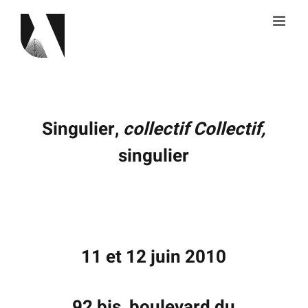
Skip
to
content
Singulier,
collectif Collectif,
singulier
11 et 12 juin 2010
92 bis, boulevard du