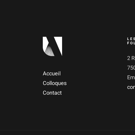
LE
FO
2 R
75
Accueil
Ema
Colloques
con
Contact