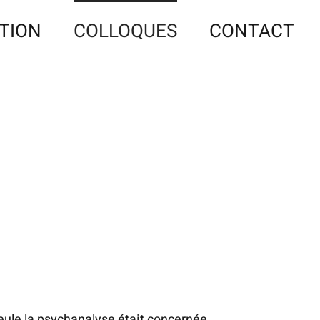
TION
COLLOQUES
CONTACT
eule la psychanalyse était concernée.