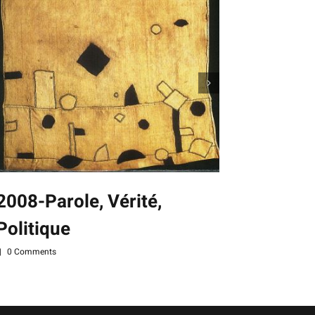
2008-Parole, Vérité,
Politique
2007Po
|
0 Comments
Sembl
|
0 Commen